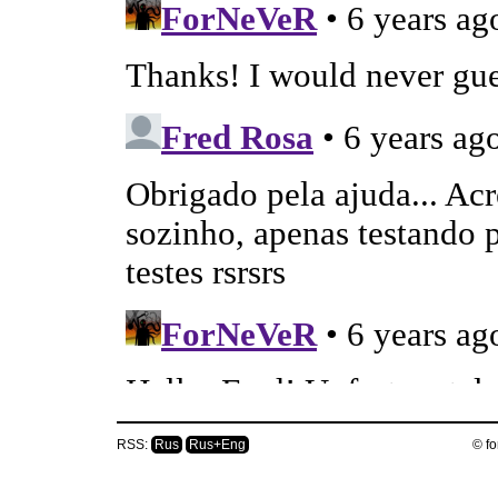
RSS:
Rus
Rus+Eng
© fo