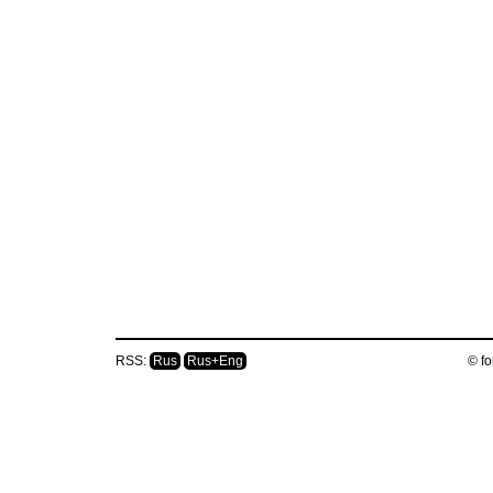
RSS:
Rus
Rus+Eng
© fo