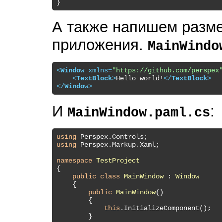
А также напишем размет
приложения.
MainWindo
<
Window
xmlns
=
"https://github.com/perspex
<
TextBlock
>
Hello world!
</
TextBlock
>
</
Window
>
И
:
MainWindow.paml.cs
using
using
 Perspex.Markup.Xaml;

namespace
TestProject
{

public
class
MainWindow
 : 
Window
    {

public
MainWindow
(
)
        {

this
.InitializeComponent();

        }
