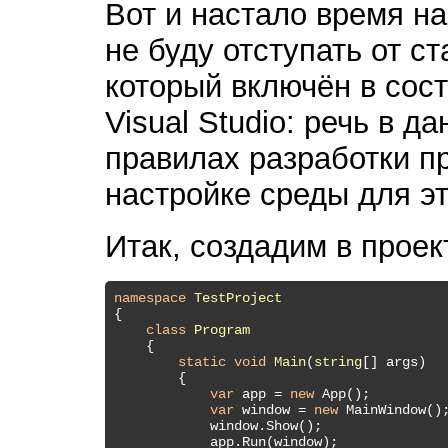
Вот и настало время на
не буду отступать от с
который включён в сост
Visual Studio: речь в д
правилах разработки п
настройке среды для эт
Итак, создадим в прое
namespace
TestProject
{

class
Program
    {

static
void
Main
(
string
[] args
)
        {

var
 app = 
new
 App();

var
 window = 
new
 MainWindow();
            window.Show();

            app.Run(window);
