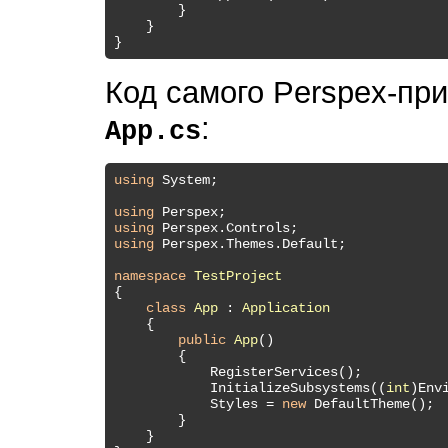
        }

    }

Код самого Perspex-пр
:
App.cs
using
 System;

using
using
using
 Perspex.Themes.Default;

namespace
TestProject
{

class
App
 : 
Application
    {

public
App
(
)
        {

            RegisterServices();

            InitializeSubsystems((
int
)Env
            Styles = 
new
 DefaultTheme();

        }

    }
