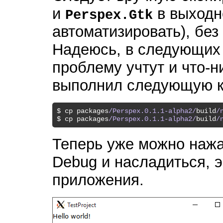
и
в выходно
Perspex.Gtk
автоматизировать), без 
Надеюсь, в следующих 
проблему учтут и что-н
выполнил следующую к
$ cp packages
/Perspex.0.1.1-alpha2/
build
/
$ cp packages
/Perspex.0.1.1-alpha2/
build
/
Теперь уже можно нажа
Debug и насладиться, 
приложения.