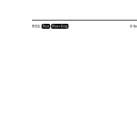
RSS:
Rus
Rus+Eng
© fo