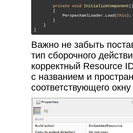
private
void
InitializeComponent
(
        {

            PerspexXamlLoader.Load(
this
);

        }

    }

Важно не забыть пост
тип сборочного действ
корректный Resource I
с названием и простра
соответствующего окну 