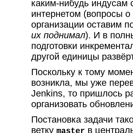
каким-нибудь индусам 
интернетом (вопросы о
организации оставим п
их поднимал
). И в пол
подготовки инкремента
другой единицы развёр
Поскольку к тому момен
возникла, мы уже пере
Jenkins, то пришлось р
организовать обновлен
Постановка задачи тако
ветку
в централь
master