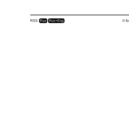
RSS:
Rus
Rus+Eng
© fo