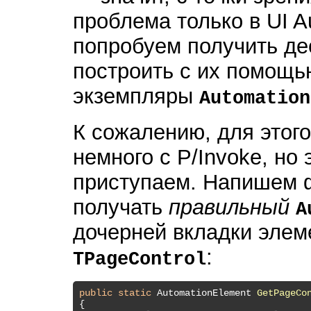
проблема только в UI A
попробуем получить де
построить с их помощь
экземпляры
Automation
К сожалению, для этого
немного с P/Invoke, но 
приступаем. Напишем ф
получать
правильный
A
дочерней вкладки элем
:
TPageControl
public
static
 AutomationElement 
GetPageCo
{
