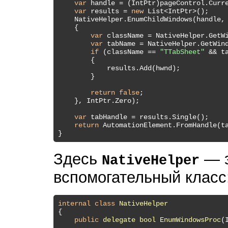
var
 handle = (IntPtr)pageControl.Curre
var
 results = 
new
 List<IntPtr>();

    NativeHelper.EnumChildWindows(handle, 
    {

var
 className = NativeHelper.GetWi
var
 tabName = NativeHelper.GetWind
if
 (className == 
"TTabSheet"
 && ta
        {

            results.Add(hwnd);

        }

return
false
;

    }, IntPtr.Zero);

var
 tabHandle = results.Single();

return
 AutomationElement.FromHandle(ta
Здесь
— э
NativeHelper
вспомогательный класс
internal
class
NativeHelper
{

public
delegate
bool
EnumWindowsProc
(