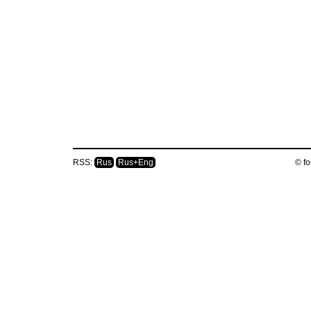
RSS:
Rus
Rus+Eng
© fo