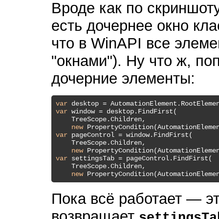
Вроде как по скриншоту
есть дочернее окно кл
что в WinAPI все элем
"окнами"). Ну что ж, п
дочерние элементы:
var
var
 window = desktop.FindFirst(

    TreeScope.Children,

new
 PropertyCondition(AutomationEleme
var
 pageControl = window.FindFirst(

    TreeScope.Children,

new
 PropertyCondition(AutomationEleme
var
 settingsTab = pageControl.FindFirst(

    TreeScope.Children,

new
 PropertyCondition(AutomationEleme
Пока всё работает — э
возвращает
settingsTa