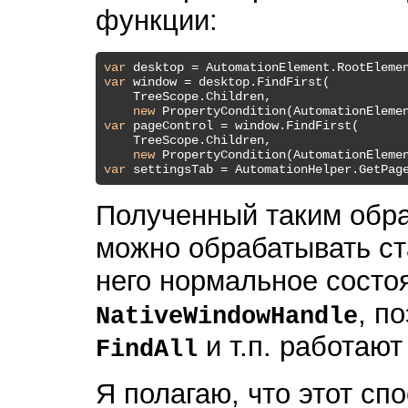
функции:
var
var
 window = desktop.FindFirst(

    TreeScope.Children,

new
 PropertyCondition(AutomationEleme
var
 pageControl = window.FindFirst(

    TreeScope.Children,

new
 PropertyCondition(AutomationEleme
var
 settingsTab = AutomationHelper.GetPag
Полученный таким обр
можно обрабатывать с
него нормальное состо
, п
NativeWindowHandle
и т.п. работают
FindAll
Я полагаю, что этот с