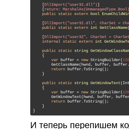
    [
DllImport(
"user32.dll"
)
]

    [
return: MarshalAs(UnmanagedType.Bool
public
static
extern
bool
EnumChildWi
    [
DllImport(
"user32.dll"
, CharSet = Ch
public
static
extern
int
GetClassName
    [
DllImport(
"user32"
, CharSet = CharSe
internal
static
extern
int
GetWindowT
public
static
string
GetWindowClassNa
    {

var
 buffer = 
new
 StringBuilder(
12
        GetClassName(hwnd, buffer, buffer.
return
 buffer.ToString();

    }

public
static
string
GetWindowText
(
In
    {

var
 buffer = 
new
 StringBuilder(
12
        GetWindowText(hwnd, buffer, buffer
return
 buffer.ToString();

    }

И теперь перепишем ко