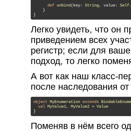
def
unbind
(key: 
String
, value: 
Self
    }

Легко увидеть, что он 
приведением всех учас
регистр; если для ваше
подход, то легко помен
А вот как наш класс-пе
после наследования о
object
MyEnumeration
extends
BindableEnum
val
MyValue1
, 
MyValue2
 = 
Value
Поменяв в нём всего од