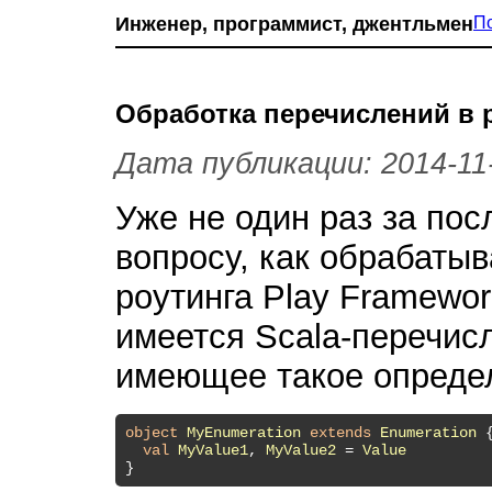
Инженер, программист, джентльмен
П
Обработка перечислений в р
Дата публикации: 2014-11
Уже не один раз за по
вопросу, как обрабаты
роутинга Play Framewor
имеется Scala-перечис
имеющее такое опреде
object
MyEnumeration
extends
Enumeration
{
val
MyValue1
, 
MyValue2
 = 
Value