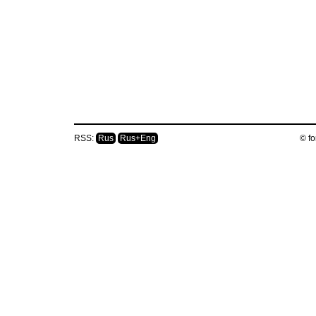
RSS:
Rus
Rus+Eng
© fo