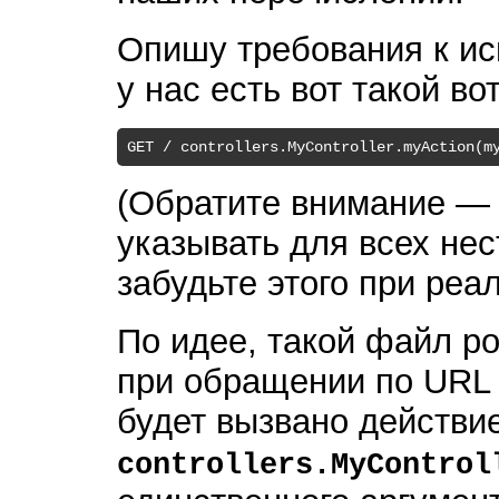
Опишу требования к ис
у нас есть вот такой в
GET
 / 
controllers.
MyController
.
my
Action(
m
(Обратите внимание — 
указывать для всех нес
забудьте этого при реа
По идее, такой файл ро
при обращении по UR
будет вызвано действи
controllers.MyControl