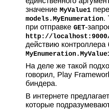
единственного аргумен
значение
пере
MyValue1
.
models.MyEnumeration
при отправке
-запро
GET
http://localhost:9000
действию контроллера 
MyEnumeration.MyValue
На деле же такой подхо
говорил, Play Framewor
биндера.
В интернете предлагае
которые подразумеваю