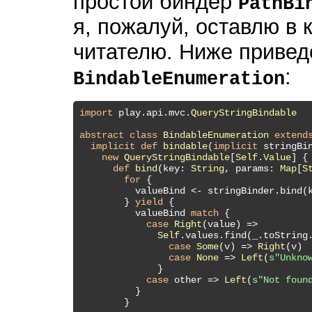
простой биндер
PathBi
я, пожалуй, оставлю в 
читателю. Ниже привед
:
BindableEnumeration
import
 play.api.mvc.
QueryStringBindable
abstract
class
BindableEnumeration
extend
implicit
def
bindable
(
implicit
 stringBi
new
QueryStringBindable
[
Self
.
Value
] {

def
bind
(key: 
String
, params: 
Map
[
S
for
 {

          valueBind <- stringBinder.bind(k
        } 
yield
 {

          valueBind 
match
 {

case
Right
(value) =>

Self
.values.find(_.toString
case
Some
(v) => 
Right
(v)

case
None
 => 
Left
(
s"Unkno
              }

case
 other => 
Left
(
s"Not foun
          }

        }
